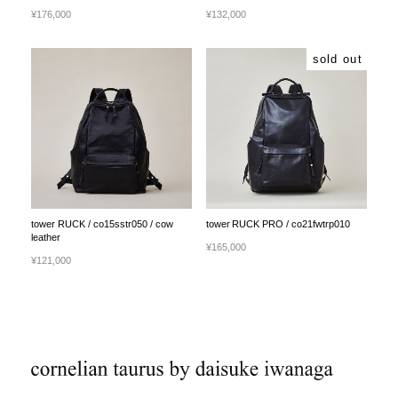
¥176,000
¥132,000
sold out
tower RUCK / co15sstr050 / cow
tower RUCK PRO / co21fwtrp010
leather
¥165,000
¥121,000