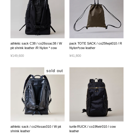
athletic sack C38 / co26ssac38 / W
pack TOTE SACK / co25fwpt010 / R
pit shrink leather /R Nylon * cow
Nylon*cow leather
¥149,600
¥41,800
sold out
athletic sack / co24ssas010 / W pit
turtle RUCK / co19fwtr010 / cow
shrink leather
leather