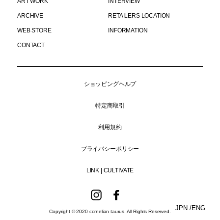
ART WORK
INTERVIEW
ARCHIVE
RETAILERS LOCATION
WEB STORE
INFORMATION
CONTACT
ショッピングヘルプ
特定商取引
利用規約
プライバシーポリシー
LINK | CULTIVATE
Instagram
Facebook
JPN /
ENG
Copyright © 2020 cornelian taurus. All Rights Reserved.