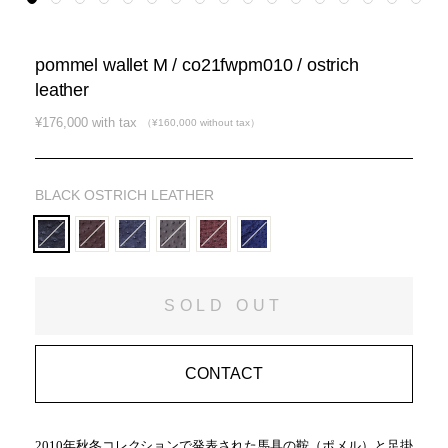
pommel wallet M / co21fwpm010 / ostrich
leather
通
¥176,000 with tax
（¥160,000 without tax）
常
価
格
BLACK OSTRICH LEATHER
SOLD OUT
CONTACT
2010年秋冬コレクションで発表された馬具の鞍（ポメル）と足掛