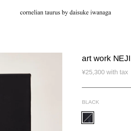
art work NEJ
通
¥25,300 with tax
常
価
格
BLACK