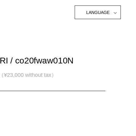
LANGUAGE
IRI / co20fwaw010N
（¥23,000 without tax）