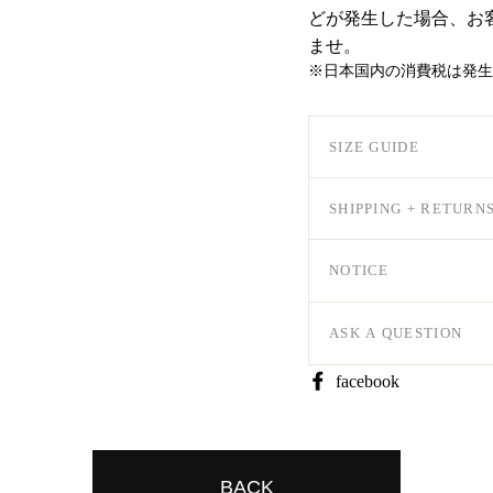
どが発生した場合、お
ませ。
※日本国内の消費税は発生
SIZE GUIDE
SHIPPING + RETURN
NOTICE
ASK A QUESTION
Share
facebook
on
Facebook
BACK