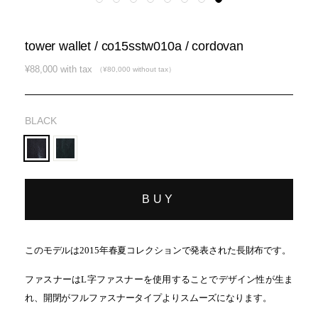
tower wallet / co15sstw010a / cordovan
通
¥88,000 with tax
（¥80,000 without tax）
常
価
格
BLACK
BUY
このモデルは2015年春夏コレクションで発表された長財布です。
ファスナーはL字ファスナーを使用することでデザイン性が生ま
れ、開閉がフルファスナータイプよりスムーズになります。