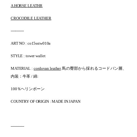
A HORSE LEATHR
CROCODILE LEATHER
-----------
ART NO : co15sstw010a
STYLE : tower wallet
MATERIAL :
cordovan leather
馬の臀部から採れるコードバン層
、
内装：牛革 / 綿:
100％ヘリンボーン
COUNTRY OF ORIGIN : MADE IN JAPAN
-----------