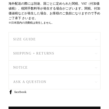
海外配送の際には別途、国ごとに定められた関税、VAT（付加価
値税）、税関手数料等が発生する場合がございます。関税、付加
価値税などが発生した場合、お客様のご負担になりますので予め
ご了承下 さいませ。
※日本国内の消費税は発生しません。
SIZE GUIDE
SHIPPING + RETURNS
NOTICE
ASK A QUESTION
Share
facebook
on
Facebook