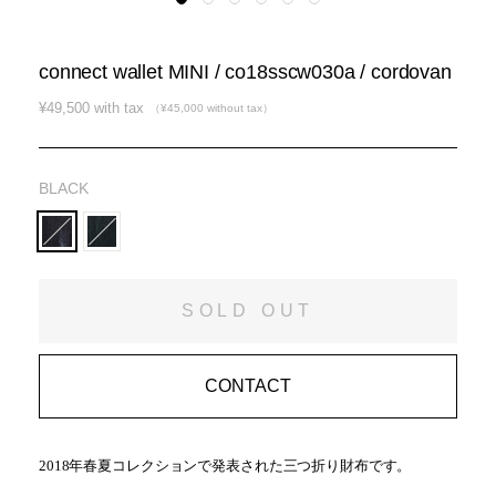
connect wallet MINI / co18sscw030a / cordovan
通
¥49,500 with tax
（¥45,000 without tax）
常
価
格
BLACK
SOLD OUT
CONTACT
2018年春夏コレクションで発表された三つ折り財布です。