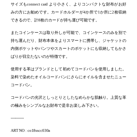
サイズもconnect card より小さく、よりコンパクトな財布がお好
みの方にお勧めです。カードホルダーが4か所で1か所に2枚収納
できるので、計8枚のカードが持ち運び可能です。
またコインケースは取り外しが可能で、コインケースのみを別で
持ち運んだり、財布本体をよりスマートに携帯し、ジャケットの
内側ポケットやパンツやスカートのポケットにも収納してもかさ
ばりが目立たないのが特徴です。
使用する革はブランドとして初めてコードバンを使用しました。
染料で染めたオイルコードバンにさらにオイルを含ませたニュー
コードバン。
コードバンの光沢としっとりとしたなめらかな肌触り。上質な革
の極みをシンプルなお財布で是非お楽しみ下さい。
-----------
ART NO : co18sscc030a