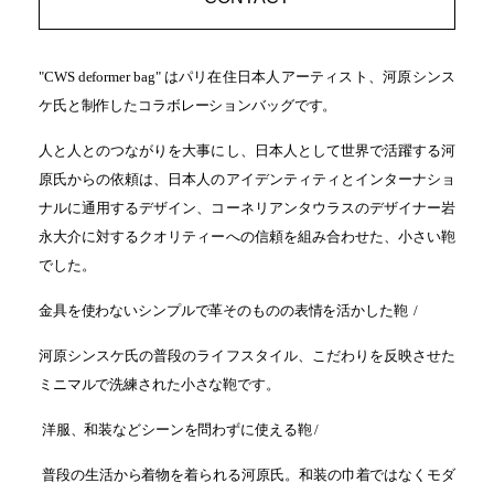
"CWS deformer bag" はパリ在住日本人アーティスト、河原シンス
ケ氏と制作したコラボレーションバッグです。
人と人とのつながりを大事にし、日本人として世界で活躍する河
原氏からの依頼は、日本人のアイデンティティとインターナショ
ナルに通用するデザイン、コーネリアンタウラスのデザイナー岩
永大介に対するクオリティーへの信頼を組み合わせた、小さい鞄
でした。
金具を使わないシンプルで革そのものの表情を活かした鞄 /
河原シンスケ氏の普段のライフスタイル、こだわりを反映させた
ミニマルで洗練された小さな鞄です。
洋服、和装などシーンを問わずに使える鞄
/
普段の生活から着物を着られる河原氏。和装の巾着ではなくモダ