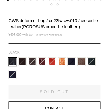
CWS deformer bag / co22fwcws010 / crocodile
leather(POROSUS crocodile leather )
通
¥495,000 with tax
（¥450,000 without tax）
常
価
格
BLACK
SOLD OUT
CONTACT