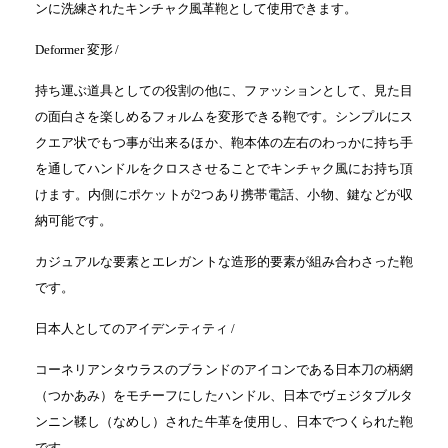
ンに洗練されたキンチャク風革鞄として使用できます。
Deformer 変形 /
持ち運ぶ道具としての役割の他に、ファッションとして、見た目
の面白さを楽しめるフォルムを変形できる鞄です。シンプルにス
クエア状でもつ事が出来るほか、鞄本体の左右のわっかに持ち手
を通してハンドルをクロスさせることでキンチャク風にお持ち頂
けます。内側にポケットが2つあり携帯電話、小物、鍵などが収
納可能です。
カジュアルな要素とエレガントな造形的要素が組み合わさった鞄
です。
日本人としてのアイデンティティ
/
コーネリアンタウラスのブランドのアイコンである日本刀の柄網
（つかあみ）をモチーフにしたハンドル、日本でヴェジタブルタ
ンニン鞣し（なめし）された牛革を使用し、日本でつくられた鞄
です。